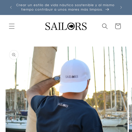
Ir
Crear un estilo de vida náutico sostenible y al mismo
directamente
tiempo contribuir a unos mares más limpios.
al contenido
Carrito
Ir
directamente
a la
información
del producto