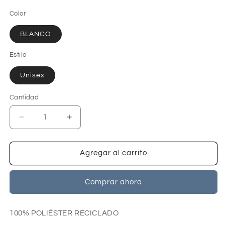
oferta
Color
BLANCO
Estilo
Unisex
Cantidad
Reducir
Aumentar
cantidad
cantidad
para
para
GORRA
GORRA
Agregar al carrito
ORIGINAL
ORIGINAL
SAILING
SAILING
Comprar ahora
100% POLIÉSTER RECICLADO